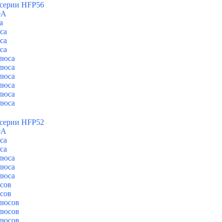
 серии HFP56
0А
а
са
са
са
люса
люса
люса
люса
люса
люса
 серии HFP52
0А
са
са
люса
люса
люса
сов
сов
люсов
люсов
люсов