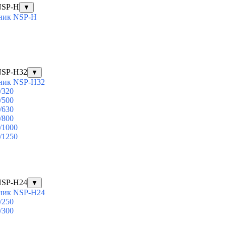
NSP-H
▼
ник NSP-H
NSP-H32
▼
ник NSP-H32
/320
/500
/630
/800
/1000
/1250
NSP-H24
▼
ник NSP-H24
/250
/300