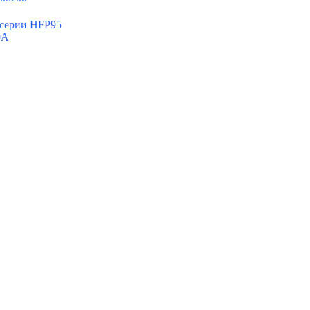
 серии HFP95
0А