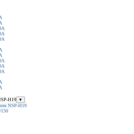
A
A
0A
0A
0A
A
A
0A
0A
0A
A
A
NSP-H19
▼
ник NSP-H19
/150