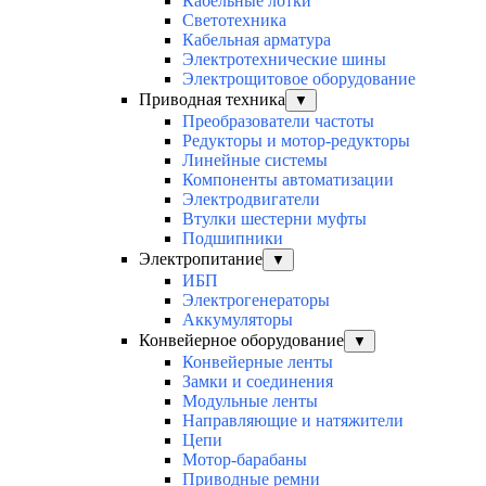
Кабельные лотки
Светотехника
Кабельная арматура
Электротехнические шины
Электрощитовое оборудование
Приводная техника
▼
Преобразователи частоты
Редукторы и мотор-редукторы
Линейные системы
Компоненты автоматизации
Электродвигатели
Втулки шестерни муфты
Подшипники
Электропитание
▼
ИБП
Электрогенераторы
Аккумуляторы
Конвейерное оборудование
▼
Конвейерные ленты
Замки и соединения
Модульные ленты
Направляющие и натяжители
Цепи
Мотор-барабаны
Приводные ремни