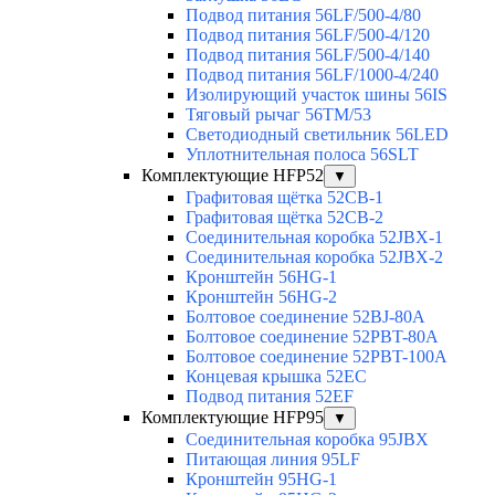
Подвод питания 56LF/500-4/80
Подвод питания 56LF/500-4/120
Подвод питания 56LF/500-4/140
Подвод питания 56LF/1000-4/240
Изолирующий участок шины 56IS
Тяговый рычаг 56TM/53
Светодиодный светильник 56LED
Уплотнительная полоса 56SLT
Комплектующие HFP52
▼
Графитовая щётка 52CB-1
Графитовая щётка 52CB-2
Соединительная коробка 52JBX-1
Соединительная коробка 52JBX-2
Кронштейн 56HG-1
Кронштейн 56HG-2
Болтовое соединение 52BJ-80A
Болтовое соединение 52PBT-80A
Болтовое соединение 52PBT-100A
Концевая крышка 52EC
Подвод питания 52EF
Комплектующие HFP95
▼
Соединительная коробка 95JBX
Питающая линия 95LF
Кронштейн 95HG-1