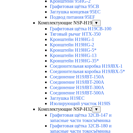
Кронштейн 95HG-2
Графитовая щётка 95CB
Заглушка концевая 95EC
Подвод питания 95EF
Комплектующие NSP-H19
▼
Графитовая щётка H19CB-100
Тяговый рычаг HTX-350
Кронштейн H19HG-1
Кронштейн H19HG-2
Кронштейн H19HG-5*
Кронштейн H19HG-13
Кронштейн H19HG-35*
Соединительная коробка H19JBX-1
Соединительная коробка H19JBX-5*
Соединение H19JBT-150A
Соединение H19JBT-200A
Соединение H19JBT-300A
Соединение H19JBT-500A
Заглушка H19EC
Изолирующий участок H19IS
Комплектующие NSP-H32
▼
Графитовая щётка 32CB-147 и
запасные части токосъёмника
Графитовая щётка 32CB-180 и
запасные части токосъёмника