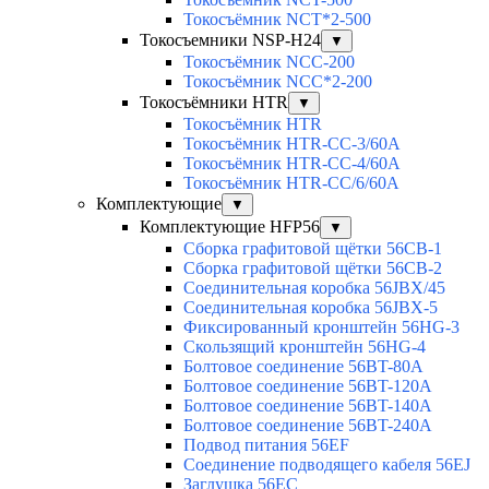
Токосъёмник NCT*2-500
Токосъемники NSP-H24
▼
Токосъёмник NCC-200
Токосъёмник NCC*2-200
Токосъёмники HTR
▼
Токосъёмник HTR
Токосъёмник HTR-CC-3/60A
Токосъёмник HTR-CC-4/60A
Токосъёмник HTR-CC/6/60A
Комплектующие
▼
Комплектующие HFP56
▼
Сборка графитовой щётки 56CB-1
Сборка графитовой щётки 56CB-2
Соединительная коробка 56JBX/45
Соединительная коробка 56JBX-5
Фиксированный кронштейн 56HG-3
Скользящий кронштейн 56HG-4
Болтовое соединение 56BT-80A
Болтовое соединение 56BT-120A
Болтовое соединение 56BT-140A
Болтовое соединение 56BT-240A
Подвод питания 56EF
Соединение подводящего кабеля 56EJ
Заглушка 56EC