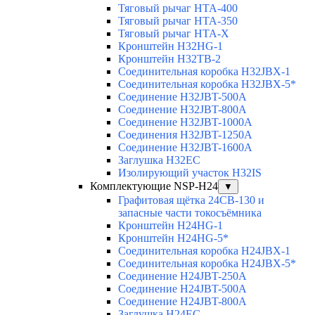
Тяговый рычаг HTA-400
Тяговый рычаг HTA-350
Тяговый рычаг HTA-X
Кронштейн H32HG-1
Кронштейн H32TB-2
Соединительная коробка H32JBX-1
Соединительная коробка H32JBX-5*
Соединение H32JBT-500A
Соединение H32JBT-800A
Соединение H32JBT-1000A
Соединения H32JBT-1250A
Соединение H32JBT-1600A
Заглушка H32EC
Изолирующий участок H32IS
Комплектующие NSP-H24
▼
Графитовая щётка 24CB-130 и
запасные части токосъёмника
Кронштейн H24HG-1
Кронштейн H24HG-5*
Соединительная коробка H24JBX-1
Соединительная коробка H24JBX-5*
Соединение H24JBT-250A
Соединение H24JBT-500A
Соединение H24JBT-800A
Заглушка H24EC