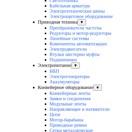
Светотехника
Кабельная арматура
Электротехнические шины
Электрощитовое оборудование
Приводная техника
▼
Преобразователи частоты
Редукторы и мотор-редукторы
Линейные системы
Компоненты автоматизации
Электродвигатели
Втулки шестерни муфты
Подшипники
Электропитание
▼
ИБП
Электрогенераторы
Аккумуляторы
Конвейерное оборудование
▼
Конвейерные ленты
Замки и соединения
Модульные ленты
Направляющие и натяжители
Цепи
Мотор-барабаны
Приводные ремни
Сетки металлические