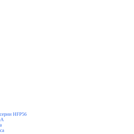
 серии HFP56
0А
а
са