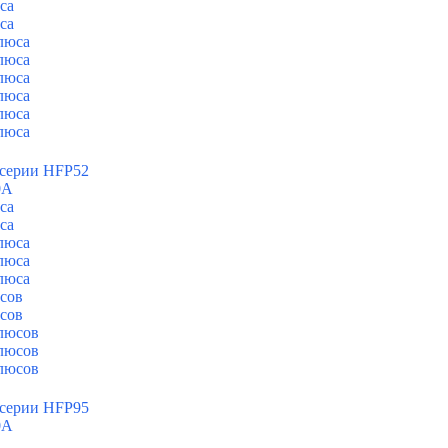
са
са
люса
люса
люса
люса
люса
люса
 серии HFP52
0А
са
са
люса
люса
люса
сов
сов
люсов
люсов
люсов
 серии HFP95
0А