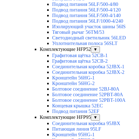
Подвод питания 56LF/500-4/80
Подвод питания 56LF/500-4/120
Подвод питания 56LF/500-4/140
Подвод питания 56LF/1000-4/240
Изолирующий участок шины 56IS
Тяговый рычаг 56TM/53
Светодиодный светильник 56LED
Уплотнительная полоса 56SLT
Комплектующие HFP52
▼
Графитовая щётка 52CB-1
Графитовая щётка 52CB-2
Соединительная коробка 52JBX-1
Соединительная коробка 52JBX-2
Кронштейн 56HG-1
Кронштейн 56HG-2
Болтовое соединение 52BJ-80A
Болтовое соединение 52PBT-80A
Болтовое соединение 52PBT-100A
Концевая крышка 52EC
Подвод питания 52EF
Комплектующие HFP95
▼
Соединительная коробка 95JBX
Питающая линия 95LF
Кронштейн 95HG-1