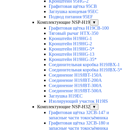
Кронштейн 95HG-2
Графитовая щётка 95CB
Заглушка концевая 95EC
Подвод питания 95EF
Комплектующие NSP-H19
▼
Графитовая щётка H19CB-100
Тяговый рычаг HTX-350
Кронштейн H19HG-1
Кронштейн H19HG-2
Кронштейн H19HG-5*
Кронштейн H19HG-13
Кронштейн H19HG-35*
Соединительная коробка H19JBX-1
Соединительная коробка H19JBX-5*
Соединение H19JBT-150A
Соединение H19JBT-200A
Соединение H19JBT-300A
Соединение H19JBT-500A
Заглушка H19EC
Изолирующий участок H19IS
Комплектующие NSP-H32
▼
Графитовая щётка 32CB-147 и
запасные части токосъёмника
Графитовая щётка 32CB-180 и
запасные части токосъёмника