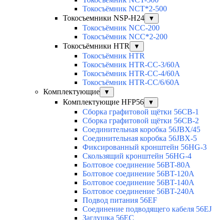
Токосъёмник NCT*2-500
Токосъемники NSP-H24
▼
Токосъёмник NCC-200
Токосъёмник NCC*2-200
Токосъёмники HTR
▼
Токосъёмник HTR
Токосъёмник HTR-CC-3/60A
Токосъёмник HTR-CC-4/60A
Токосъёмник HTR-CC/6/60A
Комплектующие
▼
Комплектующие HFP56
▼
Сборка графитовой щётки 56CB-1
Сборка графитовой щётки 56CB-2
Соединительная коробка 56JBX/45
Соединительная коробка 56JBX-5
Фиксированный кронштейн 56HG-3
Скользящий кронштейн 56HG-4
Болтовое соединение 56BT-80A
Болтовое соединение 56BT-120A
Болтовое соединение 56BT-140A
Болтовое соединение 56BT-240A
Подвод питания 56EF
Соединение подводящего кабеля 56EJ
Заглушка 56EC