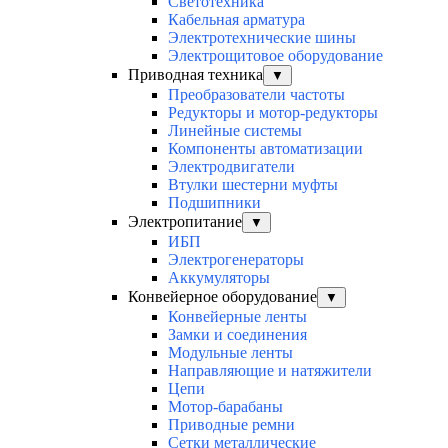
Светотехника
Кабельная арматура
Электротехнические шины
Электрощитовое оборудование
Приводная техника
▼
Преобразователи частоты
Редукторы и мотор-редукторы
Линейные системы
Компоненты автоматизации
Электродвигатели
Втулки шестерни муфты
Подшипники
Электропитание
▼
ИБП
Электрогенераторы
Аккумуляторы
Конвейерное оборудование
▼
Конвейерные ленты
Замки и соединения
Модульные ленты
Направляющие и натяжители
Цепи
Мотор-барабаны
Приводные ремни
Сетки металлические