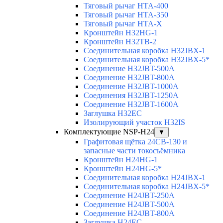
Тяговый рычаг HTA-400
Тяговый рычаг HTA-350
Тяговый рычаг HTA-X
Кронштейн H32HG-1
Кронштейн H32TB-2
Соединительная коробка H32JBX-1
Соединительная коробка H32JBX-5*
Соединение H32JBT-500A
Соединение H32JBT-800A
Соединение H32JBT-1000A
Соединения H32JBT-1250A
Соединение H32JBT-1600A
Заглушка H32EC
Изолирующий участок H32IS
Комплектующие NSP-H24
▼
Графитовая щётка 24CB-130 и
запасные части токосъёмника
Кронштейн H24HG-1
Кронштейн H24HG-5*
Соединительная коробка H24JBX-1
Соединительная коробка H24JBX-5*
Соединение H24JBT-250A
Соединение H24JBT-500A
Соединение H24JBT-800A
Заглушка H24EC