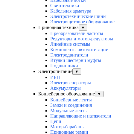
Кабельные лотки
Светотехника
Кабельная арматура
Электротехнические шины
Электрощитовое оборудование
Приводная техника
▼
Преобразователи частоты
Редукторы и мотор-редукторы
Линейные системы
Компоненты автоматизации
Электродвигатели
Втулки шестерни муфты
Подшипники
Электропитание
▼
ИБП
Электрогенераторы
Аккумуляторы
Конвейерное оборудование
▼
Конвейерные ленты
Замки и соединения
Модульные ленты
Направляющие и натяжители
Цепи
Мотор-барабаны
Приводные ремни