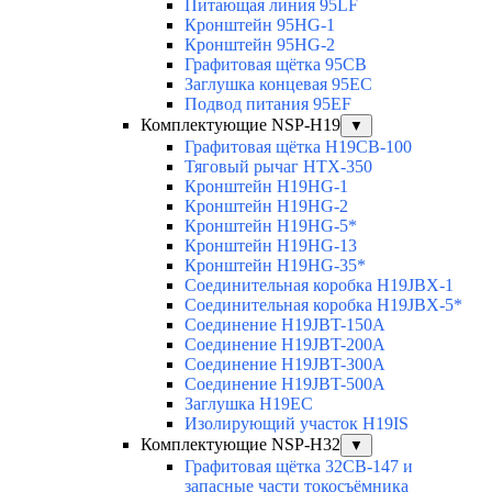
Питающая линия 95LF
Кронштейн 95HG-1
Кронштейн 95HG-2
Графитовая щётка 95CB
Заглушка концевая 95EC
Подвод питания 95EF
Комплектующие NSP-H19
▼
Графитовая щётка H19CB-100
Тяговый рычаг HTX-350
Кронштейн H19HG-1
Кронштейн H19HG-2
Кронштейн H19HG-5*
Кронштейн H19HG-13
Кронштейн H19HG-35*
Соединительная коробка H19JBX-1
Соединительная коробка H19JBX-5*
Соединение H19JBT-150A
Соединение H19JBT-200A
Соединение H19JBT-300A
Соединение H19JBT-500A
Заглушка H19EC
Изолирующий участок H19IS
Комплектующие NSP-H32
▼
Графитовая щётка 32CB-147 и
запасные части токосъёмника