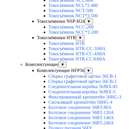
Токосъёмник NCL-400
Токосъёмник NCL*2-400
Токосъёмник NCT-500
Токосъёмник NCT*2-500
Токосъемники NSP-H24
▼
Токосъёмник NCC-200
Токосъёмник NCC*2-200
Токосъёмники HTR
▼
Токосъёмник HTR
Токосъёмник HTR-CC-3/60A
Токосъёмник HTR-CC-4/60A
Токосъёмник HTR-CC/6/60A
Комплектующие
▼
Комплектующие HFP56
▼
Сборка графитовой щётки 56CB-1
Сборка графитовой щётки 56CB-2
Соединительная коробка 56JBX/45
Соединительная коробка 56JBX-5
Фиксированный кронштейн 56HG-3
Скользящий кронштейн 56HG-4
Болтовое соединение 56BT-80A
Болтовое соединение 56BT-120A
Болтовое соединение 56BT-140A
Болтовое соединение 56BT-240A
Подвод питания 56EF