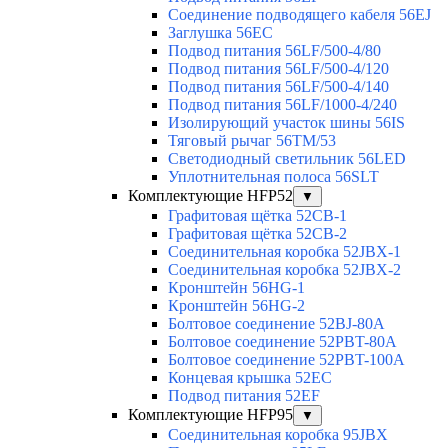
Соединение подводящего кабеля 56EJ
Заглушка 56EC
Подвод питания 56LF/500-4/80
Подвод питания 56LF/500-4/120
Подвод питания 56LF/500-4/140
Подвод питания 56LF/1000-4/240
Изолирующий участок шины 56IS
Тяговый рычаг 56TM/53
Светодиодный светильник 56LED
Уплотнительная полоса 56SLT
Комплектующие HFP52
▼
Графитовая щётка 52CB-1
Графитовая щётка 52CB-2
Соединительная коробка 52JBX-1
Соединительная коробка 52JBX-2
Кронштейн 56HG-1
Кронштейн 56HG-2
Болтовое соединение 52BJ-80A
Болтовое соединение 52PBT-80A
Болтовое соединение 52PBT-100A
Концевая крышка 52EC
Подвод питания 52EF
Комплектующие HFP95
▼
Соединительная коробка 95JBX