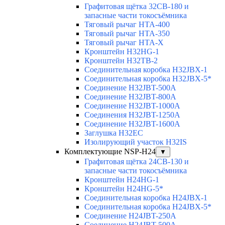
Графитовая щётка 32CB-180 и
запасные части токосъёмника
Тяговый рычаг HTA-400
Тяговый рычаг HTA-350
Тяговый рычаг HTA-X
Кронштейн H32HG-1
Кронштейн H32TB-2
Соединительная коробка H32JBX-1
Соединительная коробка H32JBX-5*
Соединение H32JBT-500A
Соединение H32JBT-800A
Соединение H32JBT-1000A
Соединения H32JBT-1250A
Соединение H32JBT-1600A
Заглушка H32EC
Изолирующий участок H32IS
Комплектующие NSP-H24
▼
Графитовая щётка 24CB-130 и
запасные части токосъёмника
Кронштейн H24HG-1
Кронштейн H24HG-5*
Соединительная коробка H24JBX-1
Соединительная коробка H24JBX-5*
Соединение H24JBT-250A
Соединение H24JBT-500A