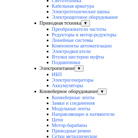
Светотехника
Кабельная арматура
Электротехнические шины
Электрощитовое оборудование
Приводная техника
▼
Преобразователи частоты
Редукторы и мотор-редукторы
Линейные системы
Компоненты автоматизации
Электродвигатели
Втулки шестерни муфты
Подшипники
Электропитание
▼
ИБП
Электрогенераторы
Аккумуляторы
Конвейерное оборудование
▼
Конвейерные ленты
Замки и соединения
Модульные ленты
Направляющие и натяжители
Цепи
Мотор-барабаны
Приводные ремни
Сетки металлические