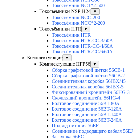
Токосъёмник NCT*2-500
Токосъемники NSP-H24
▼
Токосъёмник NCC-200
Токосъёмник NCC*2-200
Токосъёмники HTR
▼
Токосъёмник HTR
Токосъёмник HTR-CC-3/60A
Токосъёмник HTR-CC-4/60A
Токосъёмник HTR-CC/6/60A
Комплектующие
▼
Комплектующие HFP56
▼
Сборка графитовой щётки 56CB-1
Сборка графитовой щётки 56CB-2
Соединительная коробка 56JBX/45
Соединительная коробка 56JBX-5
Фиксированный кронштейн 56HG-3
Скользящий кронштейн 56HG-4
Болтовое соединение 56BT-80A
Болтовое соединение 56BT-120A
Болтовое соединение 56BT-140A
Болтовое соединение 56BT-240A
Подвод питания 56EF
Соединение подводящего кабеля 56EJ
Заглушка 56EC