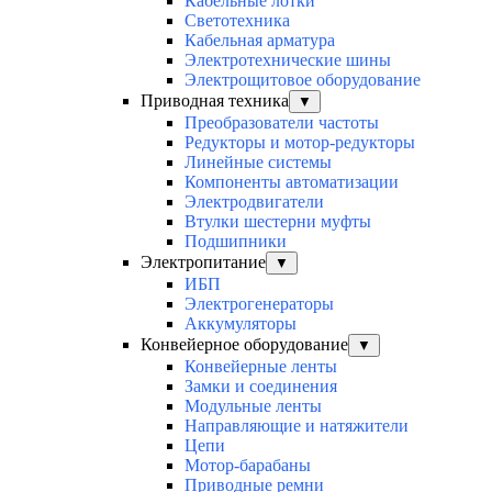
Кабельные лотки
Светотехника
Кабельная арматура
Электротехнические шины
Электрощитовое оборудование
Приводная техника
▼
Преобразователи частоты
Редукторы и мотор-редукторы
Линейные системы
Компоненты автоматизации
Электродвигатели
Втулки шестерни муфты
Подшипники
Электропитание
▼
ИБП
Электрогенераторы
Аккумуляторы
Конвейерное оборудование
▼
Конвейерные ленты
Замки и соединения
Модульные ленты
Направляющие и натяжители
Цепи
Мотор-барабаны
Приводные ремни