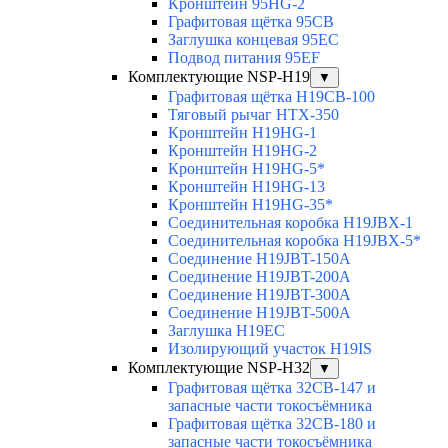
Кронштейн 95HG-2
Графитовая щётка 95CB
Заглушка концевая 95EC
Подвод питания 95EF
Комплектующие NSP-H19
▼
Графитовая щётка H19CB-100
Тяговый рычаг HTX-350
Кронштейн H19HG-1
Кронштейн H19HG-2
Кронштейн H19HG-5*
Кронштейн H19HG-13
Кронштейн H19HG-35*
Соединительная коробка H19JBX-1
Соединительная коробка H19JBX-5*
Соединение H19JBT-150A
Соединение H19JBT-200A
Соединение H19JBT-300A
Соединение H19JBT-500A
Заглушка H19EC
Изолирующий участок H19IS
Комплектующие NSP-H32
▼
Графитовая щётка 32CB-147 и
запасные части токосъёмника
Графитовая щётка 32CB-180 и
запасные части токосъёмника