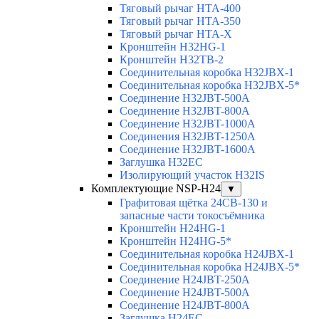
Тяговый рычаг HTA-400
Тяговый рычаг HTA-350
Тяговый рычаг HTA-X
Кронштейн H32HG-1
Кронштейн H32TB-2
Соединительная коробка H32JBX-1
Соединительная коробка H32JBX-5*
Соединение H32JBT-500A
Соединение H32JBT-800A
Соединение H32JBT-1000A
Соединения H32JBT-1250A
Соединение H32JBT-1600A
Заглушка H32EC
Изолирующий участок H32IS
Комплектующие NSP-H24
▼
Графитовая щётка 24CB-130 и
запасные части токосъёмника
Кронштейн H24HG-1
Кронштейн H24HG-5*
Соединительная коробка H24JBX-1
Соединительная коробка H24JBX-5*
Соединение H24JBT-250A
Соединение H24JBT-500A
Соединение H24JBT-800A
Заглушка H24EC