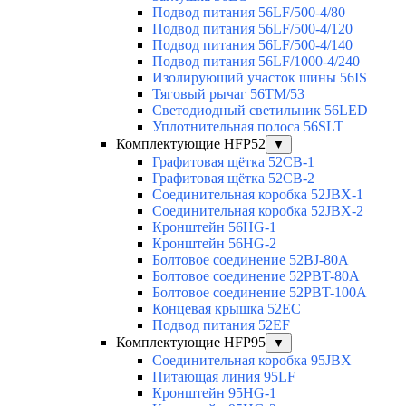
Подвод питания 56LF/500-4/80
Подвод питания 56LF/500-4/120
Подвод питания 56LF/500-4/140
Подвод питания 56LF/1000-4/240
Изолирующий участок шины 56IS
Тяговый рычаг 56TM/53
Светодиодный светильник 56LED
Уплотнительная полоса 56SLT
Комплектующие HFP52
▼
Графитовая щётка 52CB-1
Графитовая щётка 52CB-2
Соединительная коробка 52JBX-1
Соединительная коробка 52JBX-2
Кронштейн 56HG-1
Кронштейн 56HG-2
Болтовое соединение 52BJ-80A
Болтовое соединение 52PBT-80A
Болтовое соединение 52PBT-100A
Концевая крышка 52EC
Подвод питания 52EF
Комплектующие HFP95
▼
Соединительная коробка 95JBX
Питающая линия 95LF
Кронштейн 95HG-1