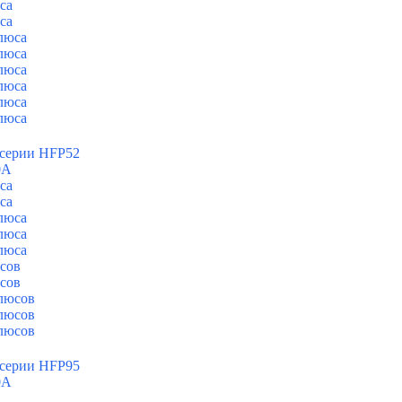
са
са
люса
люса
люса
люса
люса
люса
 серии HFP52
0А
са
са
люса
люса
люса
сов
сов
люсов
люсов
люсов
 серии HFP95
0А