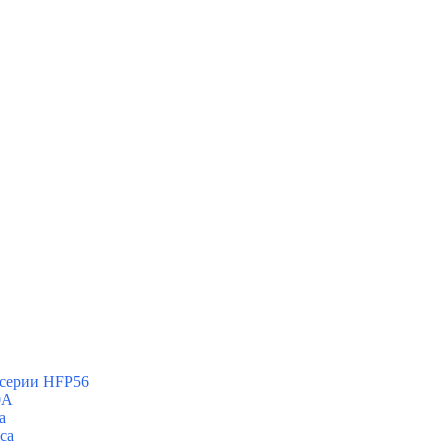
 серии HFP56
0А
а
са