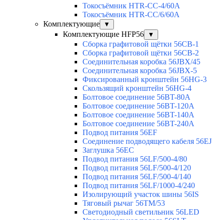
Токосъёмник HTR-CC-4/60A
Токосъёмник HTR-CC/6/60A
Комплектующие
▼
Комплектующие HFP56
▼
Сборка графитовой щётки 56CB-1
Сборка графитовой щётки 56CB-2
Соединительная коробка 56JBX/45
Соединительная коробка 56JBX-5
Фиксированный кронштейн 56HG-3
Скользящий кронштейн 56HG-4
Болтовое соединение 56BT-80A
Болтовое соединение 56BT-120A
Болтовое соединение 56BT-140A
Болтовое соединение 56BT-240A
Подвод питания 56EF
Соединение подводящего кабеля 56EJ
Заглушка 56EC
Подвод питания 56LF/500-4/80
Подвод питания 56LF/500-4/120
Подвод питания 56LF/500-4/140
Подвод питания 56LF/1000-4/240
Изолирующий участок шины 56IS
Тяговый рычаг 56TM/53
Светодиодный светильник 56LED