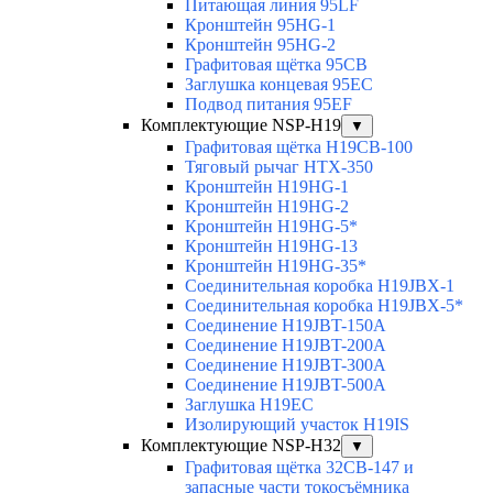
Питающая линия 95LF
Кронштейн 95HG-1
Кронштейн 95HG-2
Графитовая щётка 95CB
Заглушка концевая 95EC
Подвод питания 95EF
Комплектующие NSP-H19
▼
Графитовая щётка H19CB-100
Тяговый рычаг HTX-350
Кронштейн H19HG-1
Кронштейн H19HG-2
Кронштейн H19HG-5*
Кронштейн H19HG-13
Кронштейн H19HG-35*
Соединительная коробка H19JBX-1
Соединительная коробка H19JBX-5*
Соединение H19JBT-150A
Соединение H19JBT-200A
Соединение H19JBT-300A
Соединение H19JBT-500A
Заглушка H19EC
Изолирующий участок H19IS
Комплектующие NSP-H32
▼
Графитовая щётка 32CB-147 и
запасные части токосъёмника