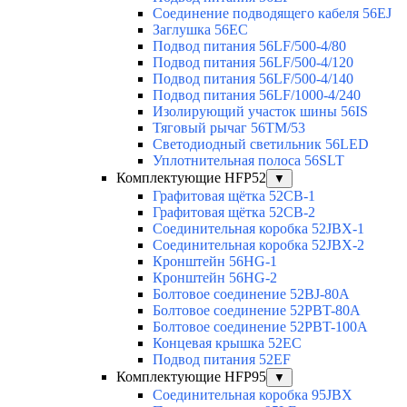
Соединение подводящего кабеля 56EJ
Заглушка 56EC
Подвод питания 56LF/500-4/80
Подвод питания 56LF/500-4/120
Подвод питания 56LF/500-4/140
Подвод питания 56LF/1000-4/240
Изолирующий участок шины 56IS
Тяговый рычаг 56TM/53
Светодиодный светильник 56LED
Уплотнительная полоса 56SLT
Комплектующие HFP52
▼
Графитовая щётка 52CB-1
Графитовая щётка 52CB-2
Соединительная коробка 52JBX-1
Соединительная коробка 52JBX-2
Кронштейн 56HG-1
Кронштейн 56HG-2
Болтовое соединение 52BJ-80A
Болтовое соединение 52PBT-80A
Болтовое соединение 52PBT-100A
Концевая крышка 52EC
Подвод питания 52EF
Комплектующие HFP95
▼
Соединительная коробка 95JBX