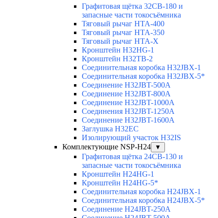
Графитовая щётка 32CB-180 и
запасные части токосъёмника
Тяговый рычаг HTA-400
Тяговый рычаг HTA-350
Тяговый рычаг HTA-X
Кронштейн H32HG-1
Кронштейн H32TB-2
Соединительная коробка H32JBX-1
Соединительная коробка H32JBX-5*
Соединение H32JBT-500A
Соединение H32JBT-800A
Соединение H32JBT-1000A
Соединения H32JBT-1250A
Соединение H32JBT-1600A
Заглушка H32EC
Изолирующий участок H32IS
Комплектующие NSP-H24
▼
Графитовая щётка 24CB-130 и
запасные части токосъёмника
Кронштейн H24HG-1
Кронштейн H24HG-5*
Соединительная коробка H24JBX-1
Соединительная коробка H24JBX-5*
Соединение H24JBT-250A
Соединение H24JBT-500A