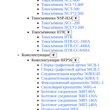
Токосъёмник NCL-400
Токосъёмник NCL*2-400
Токосъёмник NCT-500
Токосъёмник NCT*2-500
Токосъемники NSP-H24
▼
Токосъёмник NCC-200
Токосъёмник NCC*2-200
Токосъёмники HTR
▼
Токосъёмник HTR
Токосъёмник HTR-CC-3/60A
Токосъёмник HTR-CC-4/60A
Токосъёмник HTR-CC/6/60A
Комплектующие
▼
Комплектующие HFP56
▼
Сборка графитовой щётки 56CB-1
Сборка графитовой щётки 56CB-2
Соединительная коробка 56JBX/45
Соединительная коробка 56JBX-5
Фиксированный кронштейн 56HG-3
Скользящий кронштейн 56HG-4
Болтовое соединение 56BT-80A
Болтовое соединение 56BT-120A
Болтовое соединение 56BT-140A
Болтовое соединение 56BT-240A
Подвод питания 56EF