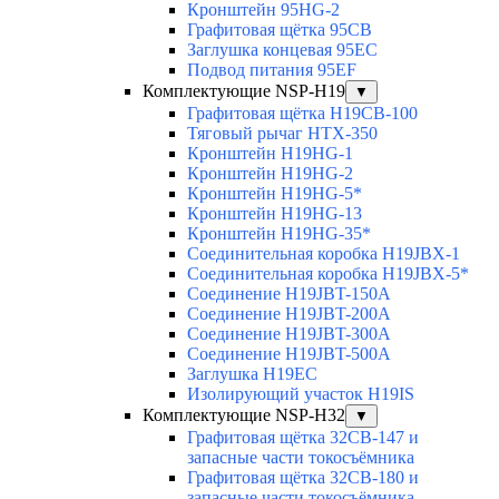
Кронштейн 95HG-2
Графитовая щётка 95CB
Заглушка концевая 95EC
Подвод питания 95EF
Комплектующие NSP-H19
▼
Графитовая щётка H19CB-100
Тяговый рычаг HTX-350
Кронштейн H19HG-1
Кронштейн H19HG-2
Кронштейн H19HG-5*
Кронштейн H19HG-13
Кронштейн H19HG-35*
Соединительная коробка H19JBX-1
Соединительная коробка H19JBX-5*
Соединение H19JBT-150A
Соединение H19JBT-200A
Соединение H19JBT-300A
Соединение H19JBT-500A
Заглушка H19EC
Изолирующий участок H19IS
Комплектующие NSP-H32
▼
Графитовая щётка 32CB-147 и
запасные части токосъёмника
Графитовая щётка 32CB-180 и
запасные части токосъёмника