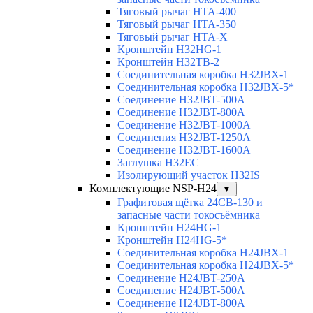
Тяговый рычаг HTA-400
Тяговый рычаг HTA-350
Тяговый рычаг HTA-X
Кронштейн H32HG-1
Кронштейн H32TB-2
Соединительная коробка H32JBX-1
Соединительная коробка H32JBX-5*
Соединение H32JBT-500A
Соединение H32JBT-800A
Соединение H32JBT-1000A
Соединения H32JBT-1250A
Соединение H32JBT-1600A
Заглушка H32EC
Изолирующий участок H32IS
Комплектующие NSP-H24
▼
Графитовая щётка 24CB-130 и
запасные части токосъёмника
Кронштейн H24HG-1
Кронштейн H24HG-5*
Соединительная коробка H24JBX-1
Соединительная коробка H24JBX-5*
Соединение H24JBT-250A
Соединение H24JBT-500A
Соединение H24JBT-800A