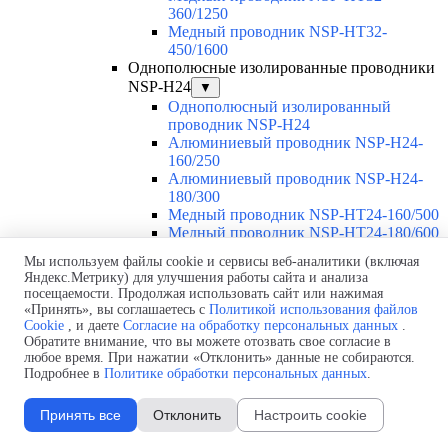
360/1250
Медный проводник NSP-HT32-
450/1600
Однополюсные изолированные проводники
NSP-H24
▼
Однополюсный изолированный
проводник NSP-H24
Алюминиевый проводник NSP-H24-
160/250
Алюминиевый проводник NSP-H24-
180/300
Медный проводник NSP-HT24-160/500
Медный проводник NSP-HT24-180/600
Медный проводник NSP-HT24-200/700
Мы используем файлы cookie и сервисы веб-аналитики (включая
Медный проводник NSP-HT24-230/800
Яндекс.Метрику) для улучшения работы сайта и анализа
Кабельные барабаны
▼
посещаемости. Продолжая использовать сайт или нажимая
Кабельные барабаны с моторным приводом
«Принять», вы соглашаетесь с
Политикой использования файлов
Cookie
, и даете
Согласие на обработку персональных данных
.
MCR
▼
Обратите внимание, что вы можете отозвать свое согласие в
Кабельный барабан с моторным
любое время. При нажатии «Отклонить» данные не собираются.
приводом MCR
Подробнее в
Политике обработки персональных данных
.
Кабельный барабан с моторным
приводом MCR-10
Принять все
Отклонить
Настроить cookie
Кабельный барабан с моторным
приводом MCR-20