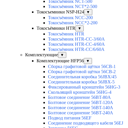
Токосъёмник NCT-500
Токосъёмник NCT*2-500
Токосъемники NSP-H24
▼
Токосъёмник NCC-200
Токосъёмник NCC*2-200
Токосъёмники HTR
▼
Токосъёмник HTR
Токосъёмник HTR-CC-3/60A
Токосъёмник HTR-CC-4/60A
Токосъёмник HTR-CC/6/60A
Комплектующие
▼
Комплектующие HFP56
▼
Сборка графитовой щётки 56CB-1
Сборка графитовой щётки 56CB-2
Соединительная коробка 56JBX/45
Соединительная коробка 56JBX-5
Фиксированный кронштейн 56HG-3
Скользящий кронштейн 56HG-4
Болтовое соединение 56BT-80A
Болтовое соединение 56BT-120A
Болтовое соединение 56BT-140A
Болтовое соединение 56BT-240A
Подвод питания 56EF
Соединение подводящего кабеля 56EJ