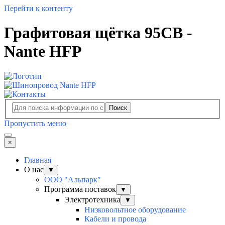
Перейти к контенту
Графитовая щётка 95CB -
Nante HFP
Поиск
Пропустить меню
×
Главная
О нас
▼
ООО "Альпарк"
Программа поставок
▼
Электротехника
▼
Низковольтное оборудование
Кабели и провода