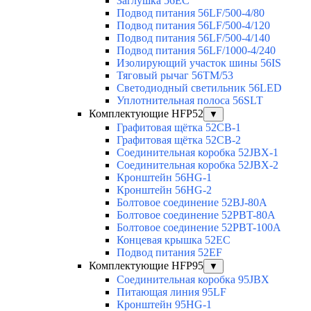
Заглушка 56EC
Подвод питания 56LF/500-4/80
Подвод питания 56LF/500-4/120
Подвод питания 56LF/500-4/140
Подвод питания 56LF/1000-4/240
Изолирующий участок шины 56IS
Тяговый рычаг 56TM/53
Светодиодный светильник 56LED
Уплотнительная полоса 56SLT
Комплектующие HFP52
▼
Графитовая щётка 52CB-1
Графитовая щётка 52CB-2
Соединительная коробка 52JBX-1
Соединительная коробка 52JBX-2
Кронштейн 56HG-1
Кронштейн 56HG-2
Болтовое соединение 52BJ-80A
Болтовое соединение 52PBT-80A
Болтовое соединение 52PBT-100A
Концевая крышка 52EC
Подвод питания 52EF
Комплектующие HFP95
▼
Соединительная коробка 95JBX
Питающая линия 95LF
Кронштейн 95HG-1