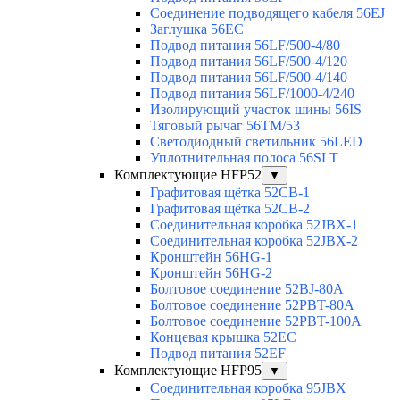
Соединение подводящего кабеля 56EJ
Заглушка 56EC
Подвод питания 56LF/500-4/80
Подвод питания 56LF/500-4/120
Подвод питания 56LF/500-4/140
Подвод питания 56LF/1000-4/240
Изолирующий участок шины 56IS
Тяговый рычаг 56TM/53
Светодиодный светильник 56LED
Уплотнительная полоса 56SLT
Комплектующие HFP52
▼
Графитовая щётка 52CB-1
Графитовая щётка 52CB-2
Соединительная коробка 52JBX-1
Соединительная коробка 52JBX-2
Кронштейн 56HG-1
Кронштейн 56HG-2
Болтовое соединение 52BJ-80A
Болтовое соединение 52PBT-80A
Болтовое соединение 52PBT-100A
Концевая крышка 52EC
Подвод питания 52EF
Комплектующие HFP95
▼
Соединительная коробка 95JBX