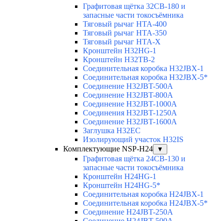
Графитовая щётка 32CB-180 и
запасные части токосъёмника
Тяговый рычаг HTA-400
Тяговый рычаг HTA-350
Тяговый рычаг HTA-X
Кронштейн H32HG-1
Кронштейн H32TB-2
Соединительная коробка H32JBX-1
Соединительная коробка H32JBX-5*
Соединение H32JBT-500A
Соединение H32JBT-800A
Соединение H32JBT-1000A
Соединения H32JBT-1250A
Соединение H32JBT-1600A
Заглушка H32EC
Изолирующий участок H32IS
Комплектующие NSP-H24
▼
Графитовая щётка 24CB-130 и
запасные части токосъёмника
Кронштейн H24HG-1
Кронштейн H24HG-5*
Соединительная коробка H24JBX-1
Соединительная коробка H24JBX-5*
Соединение H24JBT-250A
Соединение H24JBT-500A