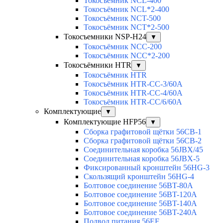
Токосъёмник NCL-400
Токосъёмник NCL*2-400
Токосъёмник NCT-500
Токосъёмник NCT*2-500
Токосъемники NSP-H24
▼
Токосъёмник NCC-200
Токосъёмник NCC*2-200
Токосъёмники HTR
▼
Токосъёмник HTR
Токосъёмник HTR-CC-3/60A
Токосъёмник HTR-CC-4/60A
Токосъёмник HTR-CC/6/60A
Комплектующие
▼
Комплектующие HFP56
▼
Сборка графитовой щётки 56CB-1
Сборка графитовой щётки 56CB-2
Соединительная коробка 56JBX/45
Соединительная коробка 56JBX-5
Фиксированный кронштейн 56HG-3
Скользящий кронштейн 56HG-4
Болтовое соединение 56BT-80A
Болтовое соединение 56BT-120A
Болтовое соединение 56BT-140A
Болтовое соединение 56BT-240A
Подвод питания 56EF